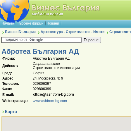
Начало
Търсене фирми
Новини
Бизнес България
Архитектура - Строителство - Имоти
Строителст
Абротеа България АД
Фирма:
Абротеа България АД
Строителство
Дейност:
Строителство и инвестиции.
Град:
София
Адрес:
ул. Московска № 9
Телефон:
029806397
Факс:
029806399
E-mail:
Web страница:
www.ashtrom-bg.com
Карта