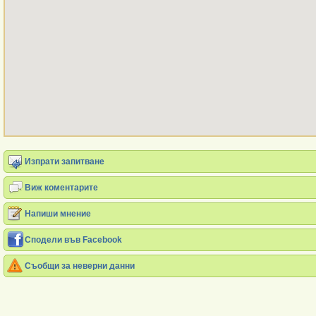
Изпрати запитване
Виж коментарите
Напиши мнение
Сподели във Facebook
Съобщи за неверни данни