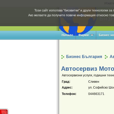
Искате
Този сайт използва "бисквитки" и други технологии з
Ако желаете да получите повече информация относно тов
Начало
Фирми
Бизнес н
Бизнес България
А
Автосервиз Мот
Автосервизни услуги, годишни техн
Град:
Сливен
Адрес:
ул. Софийско Шо
Телефон:
044663171