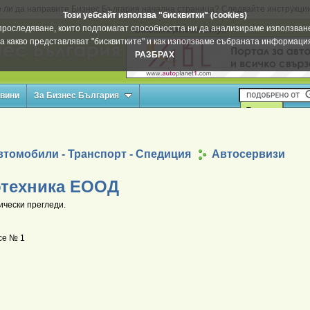
 ли да направите Бизнес България начална страница? Следвайте инструкци
Този уебсайт използва "бисквитки" (cookies)
а проследяване, които подпомагат способността ни да анализираме използване
Вашата реклама тук
а какво представляват "бисквитките" и как използваме събраната информац
РАЗБРАХ
овини
За Бизнес България
втомобили - Транспорт - Спедиция
Автосервизи
отехника ЕООД
ически прегледи.
се № 1