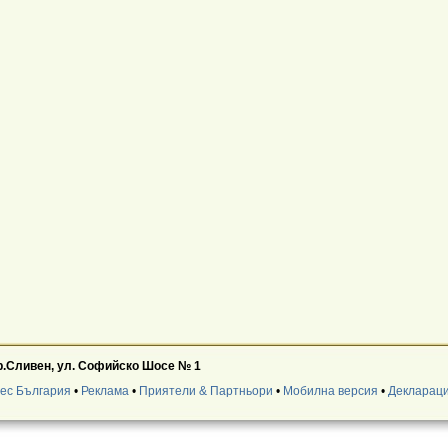
р.Сливен, ул. Софийско Шосе № 1
нес България
•
Реклама
•
Приятели & Партньори
•
Мобилна версия
•
Деклараци