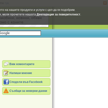
ите
тук
.
Select Language
▼
то на нашите продукти и услуги с цел да ги подобрим.
ия, моля прочетете нашата
Декларация за поверителност
.
Виж коментарите
Напиши мнение
Сподели във Facebook
Съобщи за неверни данни