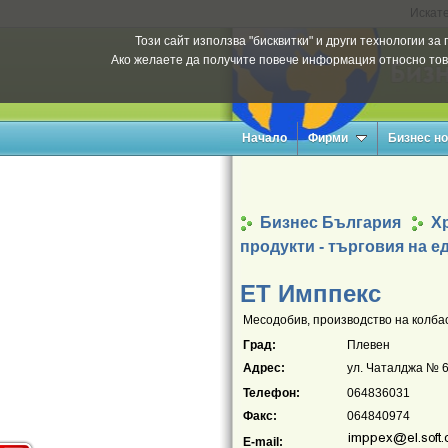
Искате
Този сайт използва "бисквитки" и други технологии з
Ако желаете да получите повече информация относно тов
Начало
Фирми
Бизнес н
Бизнес България
Х
продукти - търговия на е
EТ Имппекс
Месодобив, производство на колбас
Град:
Плевен
Адрес:
ул. Чаталджа № 
Телефон:
064836031
Факс:
064840974
E-mail: