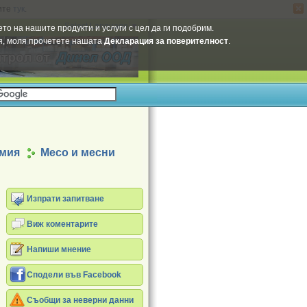
ите
тук
.
Select Language
▼
то на нашите продукти и услуги с цел да ги подобрим.
ия, моля прочетете нашата
Декларация за поверителност
.
имия
Месо и месни
Изпрати запитване
Виж коментарите
Напиши мнение
Сподели във Facebook
Съобщи за неверни данни