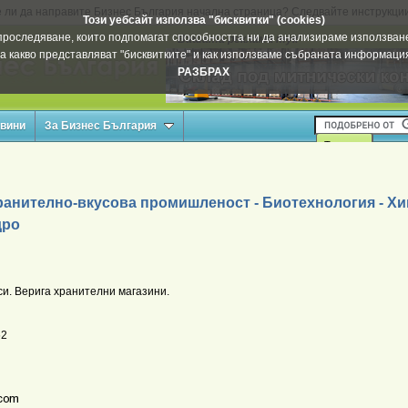
 ли да направите Бизнес България начална страница? Следвайте инструкци
Този уебсайт използва "бисквитки" (cookies)
а проследяване, които подпомагат способността ни да анализираме използване
Вашата реклама тук
а какво представляват "бисквитките" и как използваме събраната информац
РАЗБРАХ
овини
За Бизнес България
ранително-вкусова промишленост - Биотехнология - Х
дро
и. Верига хранителни магазини.
62