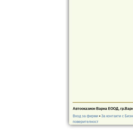
Автооказион Варна ЕООД, гр.Варн
Вход за фирми
•
За контакти с Биз
поверителност