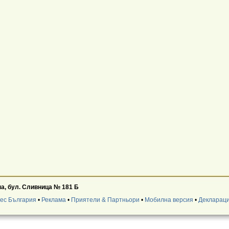
а, бул. Сливница № 181 Б
нес България
•
Реклама
•
Приятели & Партньори
•
Мобилна версия
•
Деклараци