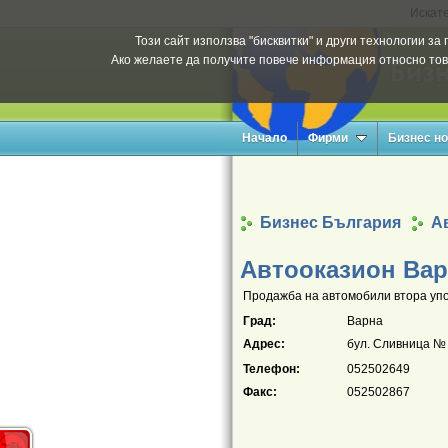
Искате
Този сайт използва "бисквитки" и други технологии з
Ако желаете да получите повече информация относно тов
Начало
Фирми
Бизнес н
Бизнес България
А
Автооказион Ва
Продажба на автомобили втора упо
Град:
Варна
Адрес:
бул. Сливница №
Телефон:
052502649
Факс:
052502867