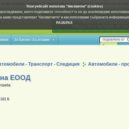
 ли да направите Бизнес България начална страница? Следвайте инструкци
Този уебсайт използва "бисквитки" (cookies)
а проследяване, които подпомагат способността ни да анализираме използване
Вашата реклама тук
а какво представляват "бисквитките" и как използваме събраната информац
РАЗБРАХ
овини
За Бизнес България
втомобили - Транспорт - Спедиция
Автомобили - пр
рна ЕООД
треба.
 181 Б