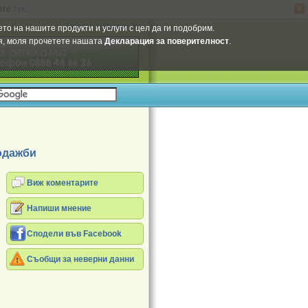
ите
тук
.
Select Language
▼
то на нашите продукти и услуги с цел да ги подобрим.
ия, моля прочетете нашата
Декларация за поверителност
.
одажби
Виж коментарите
Напиши мнение
Сподели във Facebook
Съобщи за неверни данни