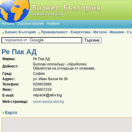
Начало
Търсене фирми
Новини
Бизнес България
Промишленост - Енергетика - Метали - Машини - 
Ре Пак АД
Фирма:
Ре Пак АД
Битови отпадъци - обработка
Дейност:
Обработка на отпадъци от опаковки.
Град:
София
Адрес:
ул. Иван Вазов № 36
Телефон:
029803988
Факс:
029807319
E-mail:
Web страница:
www.repack.abv.bg
Карта