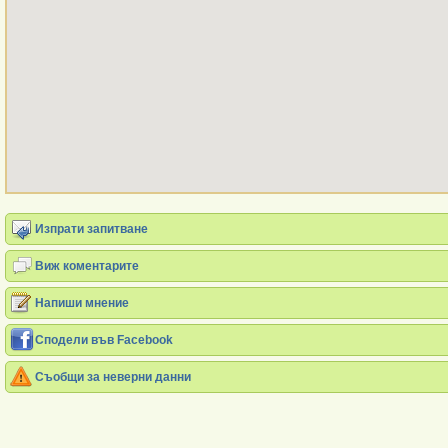
Изпрати запитване
Виж коментарите
Напиши мнение
Сподели във Facebook
Съобщи за неверни данни