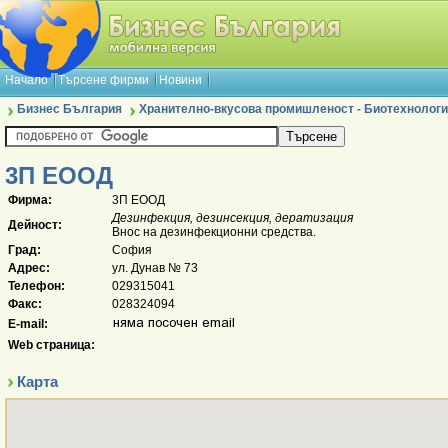
Начало
Търсене фирми
Новини
Бизнес България
Хранително-вкусова промишленост - Биотехнологи
3П ЕООД
Фирма:
3П ЕООД
Дезинфекция, дезинсекция, дератизация
Дейност:
Внос на дезинфекционни средства.
Град:
София
Адрес:
ул. Дунав № 73
Телефон:
029315041
Факс:
028324094
E-mail:
Web страница:
Карта