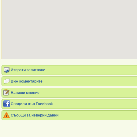
Изпрати запитване
Виж коментарите
Напиши мнение
Сподели във Facebook
Съобщи за неверни данни