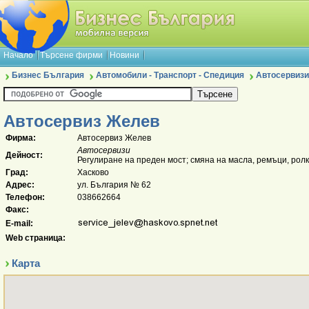
Начало
Търсене фирми
Новини
Бизнес България
Автомобили - Транспорт - Спедиция
Автосервизи
Автосервиз Желев
Фирма:
Автосервиз Желев
Автосервизи
Дейност:
Регулиране на преден мост; смяна на масла, ремъци, ролк
Град:
Хасково
Адрес:
ул. България № 62
Телефон:
038662664
Факс:
E-mail:
Web страница:
Карта