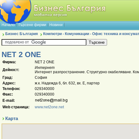
Начало
Търсене фирми
Новини
Бизнес България
Компютри - Комуникации - Офис техника и консума
NET 2 ONE
Фирма:
NET 2 ONE
Интернет
Дейност:
Интернет разпространение. Структурно окабеляване. Ко
Град:
София
Адрес:
ж.к. Надежда 6, бл. 632, вх. Е, партер
Телефон:
029340000
Факс:
029340000
E-mail:
Web страница:
www.net2one.net
Карта