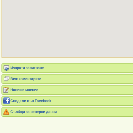
Изпрати запитване
Виж коментарите
Напиши мнение
Сподели във Facebook
Съобщи за неверни данни