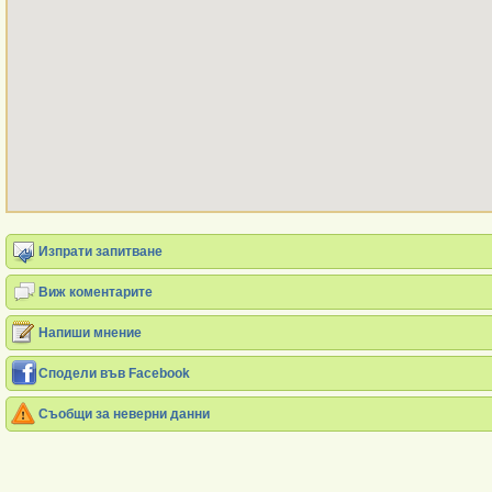
Изпрати запитване
Виж коментарите
Напиши мнение
Сподели във Facebook
Съобщи за неверни данни