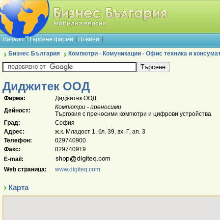
Начало
Търсене фирми
Новини
Бизнес България
Компютри - Комуникации - Офис техника и консума
Диджитек ООД
Фирма:
Диджитек ООД
Компютри - преносими
Дейност:
Търговия с преносими компютри и цифрови устройства.
Град:
София
Адрес:
ж.к. Младост 1, бл. 39, вх. Г, ап. 3
Телефон:
029740900
Факс:
029740919
E-mail:
Web страница:
www.digiteq.com
Карта