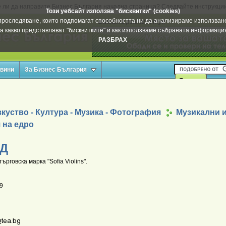
 ли да направите Бизнес България начална страница? Следвайте инструкци
Този уебсайт използва "бисквитки" (cookies)
а проследяване, които подпомагат способността ни да анализираме използване
Вашата реклама тук
а какво представляват "бисквитките" и как използваме събраната информац
РАЗБРАХ
овини
За Бизнес България
куство - Култура - Музика - Фотография
Музикални и
 на едро
ОД
ърговска марка "Sofia Violins".
9