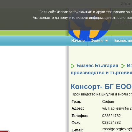
Искате
Този сайт използва "бисквитки" и други технологии з
Ако желаете да получите повече информация относно тов
Начало
Фирми
Бизнес н
Бизнес България
Из
производство и търговия
Консорт- БГ ЕО
Производство на цигулки и виоли с т
Град:
София
Адрес:
ул. Парчевич № 2
Телефон:
028524782
Факс:
028524782
E-mail: