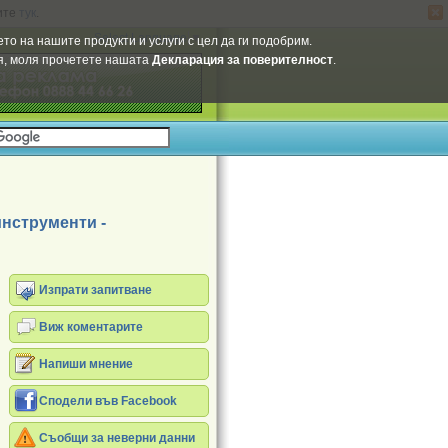
ите
тук
.
Select Language
▼
то на нашите продукти и услуги с цел да ги подобрим.
ия, моля прочетете нашата
Декларация за поверителност
.
нструменти -
Изпрати запитване
Виж коментарите
Напиши мнение
Сподели във Facebook
Съобщи за неверни данни