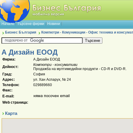
Начало
Търсене фирми
Новини
Бизнес България
Компютри - Комуникации - Офис техника и консума
А Дизайн ЕООД
Фирма:
А Дизайн ЕООД
Компютри - консумативи
Дейност:
Продажба на мултимедийни продукти - CD-R и DVD-R.
Град:
София
Адрес:
ул. Хан Аспарух, № 24
Телефон:
029889660
Факс:
E-mail:
Web страница:
Карта