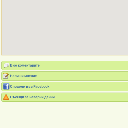
Виж коментарите
Напиши мнение
Сподели във Facebook
Съобщи за неверни данни