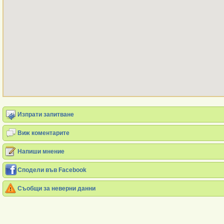
Изпрати запитване
Виж коментарите
Напиши мнение
Сподели във Facebook
Съобщи за неверни данни