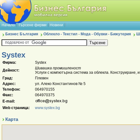
Начало
Търсене фирми
Новини
Бизнес България
Облекло - Текстил - Мода - Обувки - Бижутерия
Ш
Systex
Фирма:
Systex
Шивашка промишленост
Дейност:
Услуги с компютърна система за облекла. Конструиране, и
Град:
Плевен
Адрес:
ул. Алеко Константинов № 5
Телефон:
064970155
Факс:
064970375
E-mail:
Web страница:
www.systex.bg
Карта