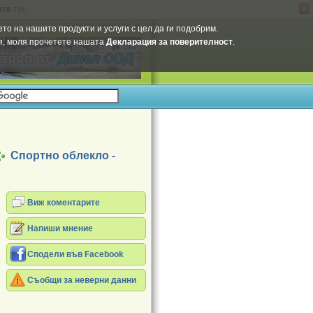
ите
тук
.
Select Language
▼
то на нашите продукти и услуги с цел да ги подобрим.
ия, моля прочетете нашата
Декларация за поверителност
.
Спортно облекло -
Виж коментарите
Напиши мнение
Сподели във Facebook
Съобщи за неверни данни