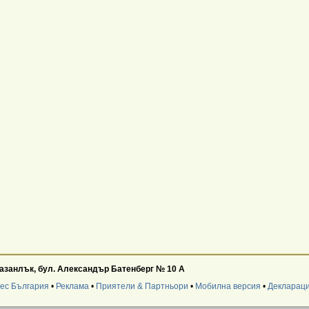
.Казанлък, бул. Александър Батенберг № 10 А
нес България
•
Реклама
•
Приятели & Партньори
•
Мобилна версия
•
Деклараци