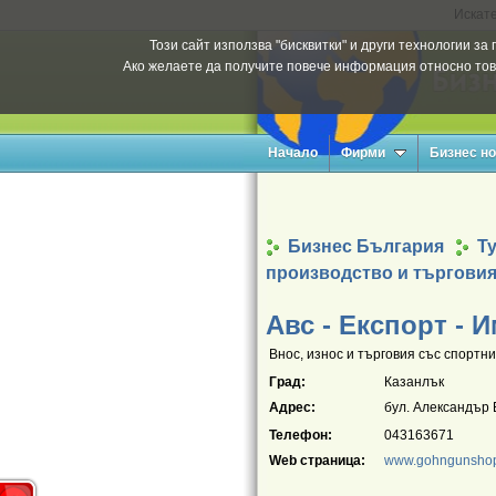
Искате
Този сайт използва "бисквитки" и други технологии з
Ако желаете да получите повече информация относно тов
Начало
Фирми
Бизнес н
Бизнес България
Т
производство и търговия
Авс - Експорт -
Внос, износ и търговия със спортни
Град:
Казанлък
Адрес:
бул. Александър 
Телефон:
043163671
Web страница:
www.gohngunsho