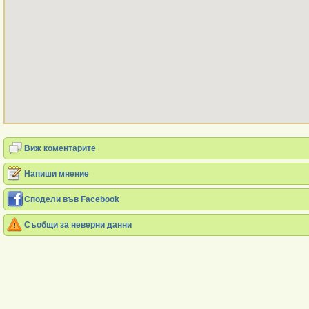
Виж коментарите
Напиши мнение
Сподели във Facebook
Съобщи за неверни данни