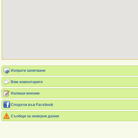
Изпрати запитване
Виж коментарите
Напиши мнение
Сподели във Facebook
Съобщи за неверни данни