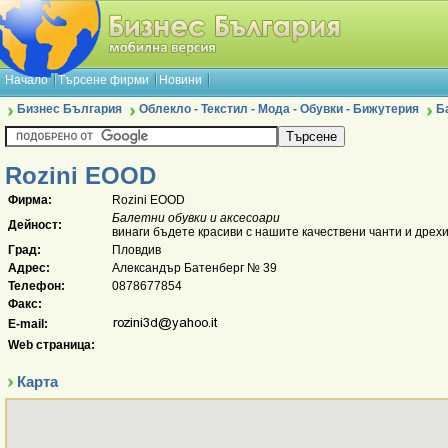
Начало
Търсене фирми
Новини
Бизнес България
Облекло - Текстил - Мода - Обувки - Бижутерия
Б
Rozini EOOD
Фирма:
Rozini EOOD
Балетни обувки и аксесоари
Дейност:
винаги бъдете красиви с нашите качествени чанти и дрехи
Град:
Пловдив
Адрес:
Александър Батенберг № 39
Телефон:
0878677854
Факс:
E-mail:
Web страница:
Карта