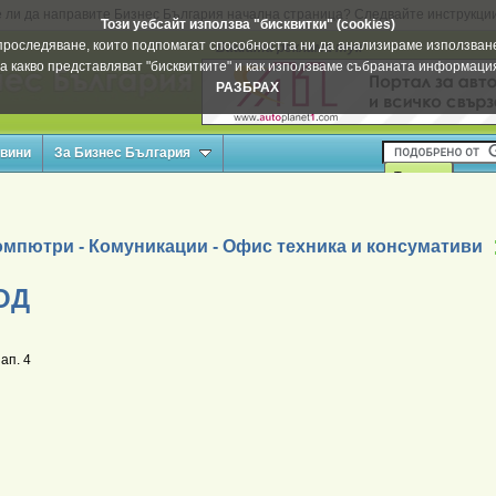
 ли да направите Бизнес България начална страница? Следвайте инструкци
Този уебсайт използва "бисквитки" (cookies)
а проследяване, които подпомагат способността ни да анализираме използване
Вашата реклама тук
а какво представляват "бисквитките" и как използваме събраната информац
РАЗБРАХ
овини
За Бизнес България
омпютри - Комуникации - Офис техника и консумативи
ОД
ап. 4