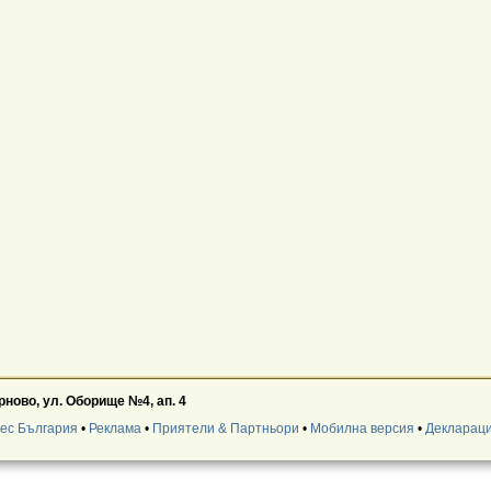
ново, ул. Оборище №4, ап. 4
нес България
•
Реклама
•
Приятели & Партньори
•
Мобилна версия
•
Деклараци