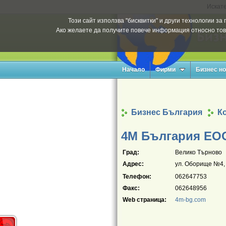
Искате
Този сайт използва "бисквитки" и други технологии з
Ако желаете да получите повече информация относно тов
Начало
Фирми
Бизнес н
Бизнес България
К
4М България ЕО
Град:
Велико Търново
Адрес:
ул. Оборище №4, 
Телефон:
062647753
Факс:
062648956
Web страница:
4m-bg.com