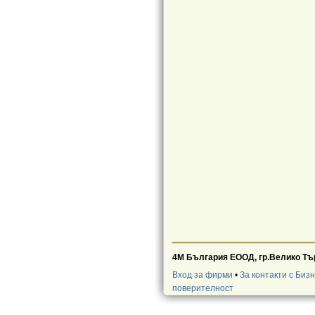
4М България ЕООД, гр.Велико Тър
Вход за фирми
•
За контакти с Биз
поверителност