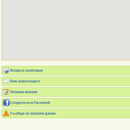
Изпрати запитване
Виж коментарите
Напиши мнение
Сподели във Facebook
Съобщи за неверни данни