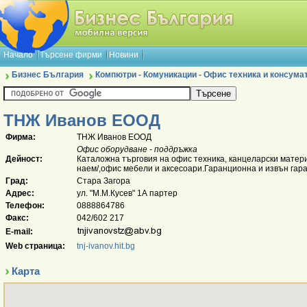
Начало
Търсене фирми
Новини
Бизнес България
Компютри - Комуникации - Офис техника и консума
ТНЖ Иванов ЕООД
Фирма:
ТНЖ Иванов ЕООД
Офис оборудване - поддръжка
Дейност:
Каталожна търговия на офис техника, канцеларски матер
наем/,офис мебели и аксесоари.Гаранционна и извън гар
Град:
Стара Загора
Адрес:
ул. "М.М.Кусев" 1А партер
Телефон:
0888864786
Факс:
042/602 217
E-mail:
Web страница:
tnj-ivanov.hit.bg
Карта