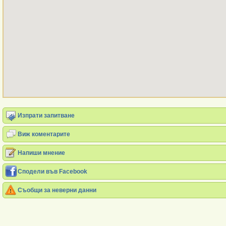
Изпрати запитване
Виж коментарите
Напиши мнение
Сподели във Facebook
Съобщи за неверни данни