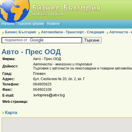
Начало
Търсене фирми
Новини
Бизнес България
Автомобили - Транспорт - Спедиция
Авточасти - 
Авто - Прес ООД
Фирма:
Авто - Прес ООД
Авточасти - магазини и търговия
Дейност:
Търговия с авточасти за лекотоварни и товарни автомоби
Град:
Плевен
Адрес:
бул. Скобелев № 20, бл. 2, вх. Г
Телефон:
064805825
Факс:
064802108
E-mail:
Web страница:
Карта