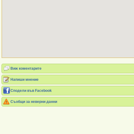
Виж коментарите
Напиши мнение
Сподели във Facebook
Съобщи за неверни данни