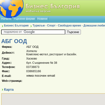
Начало
Търсене фирми
Новини
Бизнес България
Туризъм - Спорт - Свободно време - Домашни люб
АБГ ООД
Фирма:
АБГ ООД
Хотели
Дейност:
Комплекс-мотел, ресторант и басейн.
Град:
Хасково
Адрес:
бул. Съединение № 38
Телефон:
03738873
Факс:
038665166
E-mail:
Web страница:
Карта