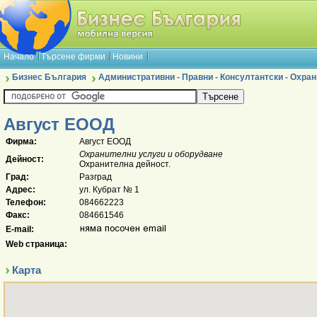
Начало
Търсене фирми
Новини
Бизнес България
Административни - Правни - Консултантски - Охран
Август ЕООД
Фирма:
Август ЕООД
Охранителни услуги и оборудване
Дейност:
Охранителна дейност.
Град:
Разград
Адрес:
ул. Кубрат № 1
Телефон:
084662223
Факс:
084661546
E-mail:
Web страница:
Карта