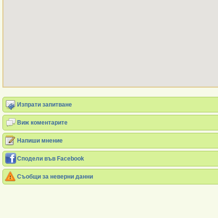
Изпрати запитване
Виж коментарите
Напиши мнение
Сподели във Facebook
Съобщи за неверни данни