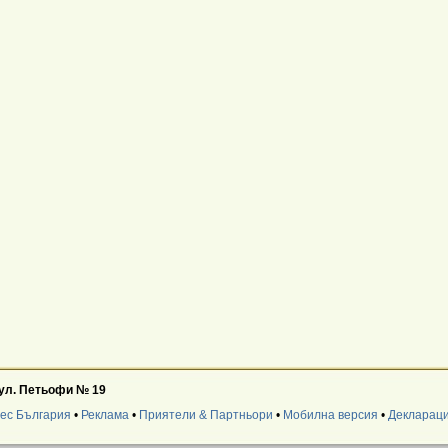
 ул. Петьофи № 19
нес България
•
Реклама
•
Приятели & Партньори
•
Мобилна версия
•
Деклараци