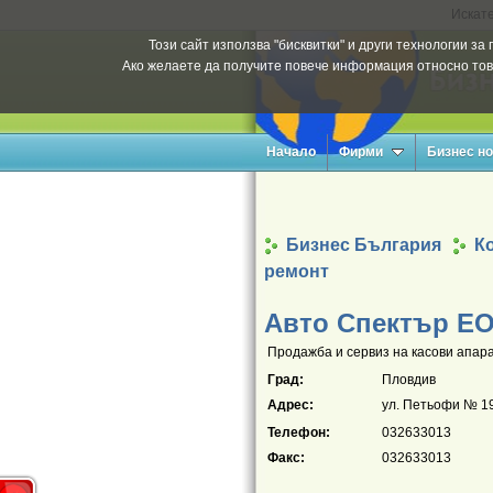
Искате
Този сайт използва "бисквитки" и други технологии з
Ако желаете да получите повече информация относно тов
Начало
Фирми
Бизнес н
Бизнес България
К
ремонт
Авто Спектър Е
Продажба и сервиз на касови апара
Град:
Пловдив
Адрес:
ул. Петьофи № 1
Телефон:
032633013
Факс:
032633013