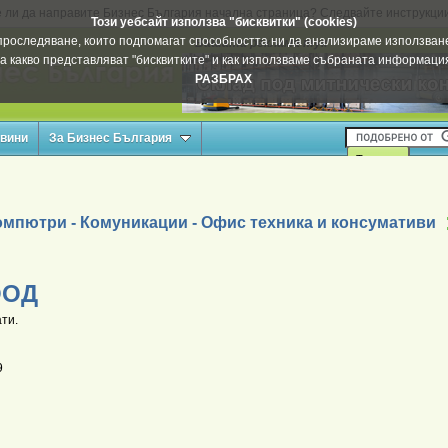
 ли да направите Бизнес България начална страница? Следвайте инструкци
Този уебсайт използва "бисквитки" (cookies)
а проследяване, които подпомагат способността ни да анализираме използване
Вашата реклама тук
а какво представляват "бисквитките" и как използваме събраната информац
РАЗБРАХ
овини
За Бизнес България
омпютри - Комуникации - Офис техника и консумативи
ООД
ти.
9