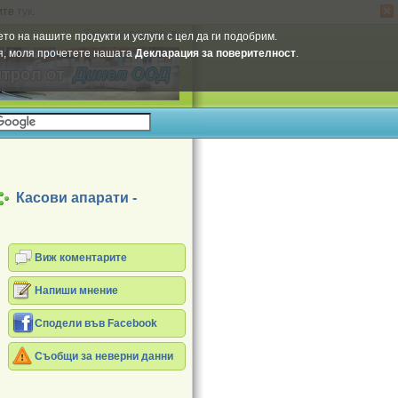
ите
тук
.
Select Language
▼
то на нашите продукти и услуги с цел да ги подобрим.
ия, моля прочетете нашата
Декларация за поверителност
.
Касови апарати -
Виж коментарите
Напиши мнение
Сподели във Facebook
Съобщи за неверни данни