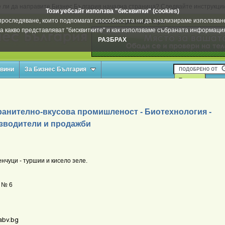
 ли да направите Бизнес България начална страница? Следвайте инструкци
Този уебсайт използва "бисквитки" (cookies)
а проследяване, които подпомагат способността ни да анализираме използване
Вашата реклама тук
а какво представляват "бисквитките" и как използваме събраната информац
РАЗБРАХ
овини
За Бизнес България
ранително-вкусова промишленост - Биотехнология -
зводители и продажби
нчуци - туршии и кисело зеле.
в № 6