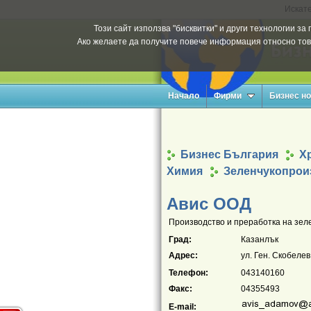
Искате
Този сайт използва "бисквитки" и други технологии з
Ако желаете да получите повече информация относно тов
Начало
Фирми
Бизнес н
Бизнес България
Х
Химия
Зеленчукопрои
Авис ООД
Производство и преработка на зеле
Град:
Казанлък
Адрес:
ул. Ген. Скобеле
Телефон:
043140160
Факс:
04355493
E-mail: