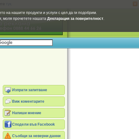
ите
тук
.
Select Language
▼
то на нашите продукти и услуги с цел да ги подобрим.
ия, моля прочетете нашата
Декларация за поверителност
.
Изпрати запитване
Виж коментарите
Напиши мнение
Сподели във Facebook
Съобщи за неверни данни