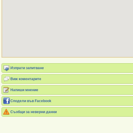
Изпрати запитване
Виж коментарите
Напиши мнение
Сподели във Facebook
Съобщи за неверни данни