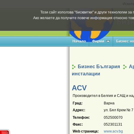
Искате
Този сайт използва "бисквитки" и други технологии з
Ако желаете да получите повече информация относно тов
Начало
Фирми
Бизнес н
Бизнес България
Ар
инсталации
ACV
Производител в Белгия и САЩ и над 
Град:
Варна
Адрес:
ул. Бял Крем № 7
Телефон:
052500070
Факс:
052301131
Web страница:
www.аcv.bg