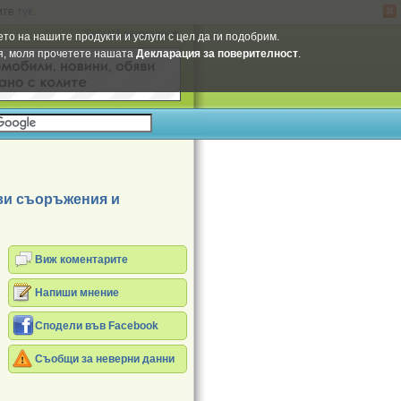
ите
тук
.
Select Language
▼
то на нашите продукти и услуги с цел да ги подобрим.
ия, моля прочетете нашата
Декларация за поверителност
.
ови съоръжения и
Виж коментарите
Напиши мнение
Сподели във Facebook
Съобщи за неверни данни