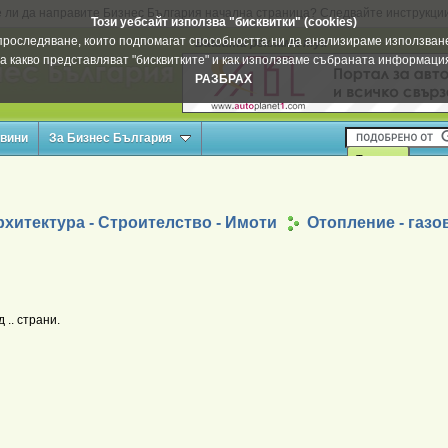
 ли да направите Бизнес България начална страница? Следвайте инструкци
Този уебсайт използва "бисквитки" (cookies)
а проследяване, които подпомагат способността ни да анализираме използване
Вашата реклама тук
а какво представляват "бисквитките" и как използваме събраната информац
РАЗБРАХ
овини
За Бизнес България
хитектура - Строителство - Имоти
Отопление - газ
.. страни.