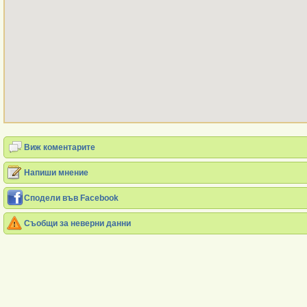
Виж коментарите
Напиши мнение
Сподели във Facebook
Съобщи за неверни данни