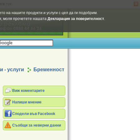
ите
тук
.
Select Language
▼
то на нашите продукти и услуги с цел да ги подобрим.
ия, моля прочетете нашата
Декларация за поверителност
.
 - услуги
Бременност
Виж коментарите
Напиши мнение
Сподели във Facebook
Съобщи за неверни данни