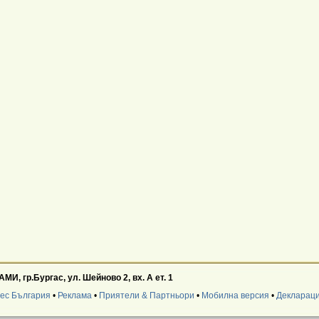
гр.Бургас, ул. Шейново 2, вх. А ет. 1
нес България
•
Реклама
•
Приятели & Партньори
•
Мобилна версия
•
Деклараци