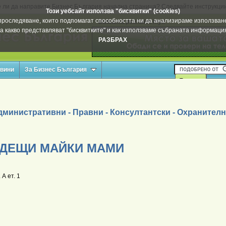
 ли да направите Бизнес България начална страница? Следвайте инструкци
Този уебсайт използва "бисквитки" (cookies)
а проследяване, които подпомагат способността ни да анализираме използване
Вашата реклама тук
а какво представляват "бисквитките" и как използваме събраната информац
РАЗБРАХ
овини
За Бизнес България
министративни - Правни - Консултантски - Охранителни
ЪДЕЩИ МАЙКИ МАМИ
 А ет. 1