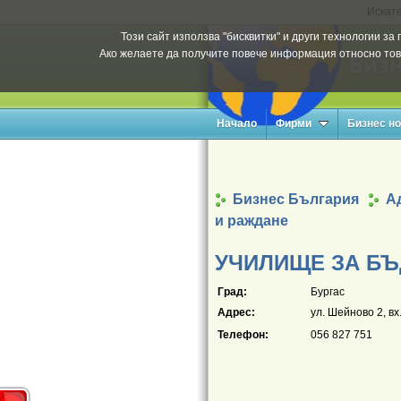
Искате
Този сайт използва "бисквитки" и други технологии з
Ако желаете да получите повече информация относно тов
Начало
Фирми
Бизнес н
Бизнес България
Ад
и раждане
УЧИЛИЩЕ ЗА Б
Град:
Бургас
Адрес:
ул. Шейново 2, вх.
Телефон:
056 827 751