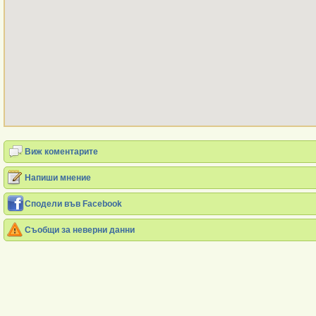
Виж коментарите
Напиши мнение
Сподели във Facebook
Съобщи за неверни данни