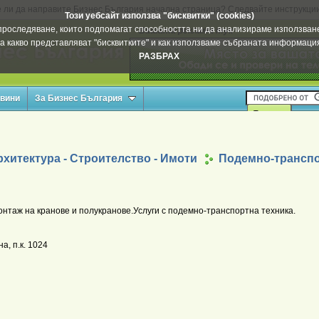
 ли да направите Бизнес България начална страница? Следвайте инструкци
Този уебсайт използва "бисквитки" (cookies)
а проследяване, които подпомагат способността ни да анализираме използване
Вашата реклама тук
а какво представляват "бисквитките" и как използваме събраната информац
РАЗБРАХ
овини
За Бизнес България
хитектура - Строителство - Имоти
Подемно-транспо
нтаж на кранове и полукранове.Услуги с подемно-транспортна техника.
а, п.к. 1024