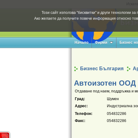
Искате
Този сайт използва "бисквитки" и други технологии з
Ако желаете да получите повече информация относно тов
Начало
Фирми
Бизнес н
Бизнес България
Ар
Автоизотен ООД
Отдаване под наем, поддръжка и мо
Град:
Шумен
Адрес:
Индустриална зон
Телефон:
054832286
Факс:
054832286