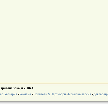
риална зона, п.к. 1024
нес България
•
Реклама
•
Приятели & Партньори
•
Мобилна версия
•
Деклараци