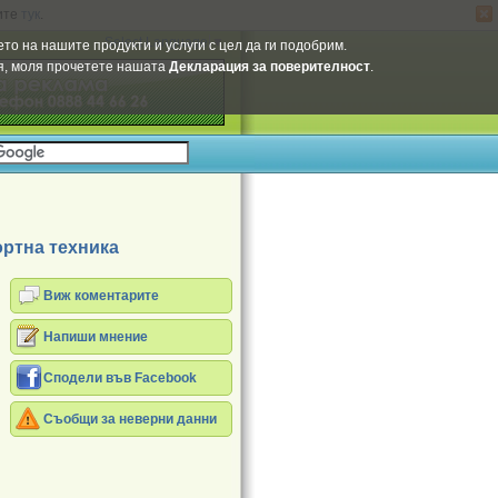
ите
тук
.
Select Language
▼
то на нашите продукти и услуги с цел да ги подобрим.
ия, моля прочетете нашата
Декларация за поверителност
.
ртна техника
Виж коментарите
Напиши мнение
Сподели във Facebook
Съобщи за неверни данни