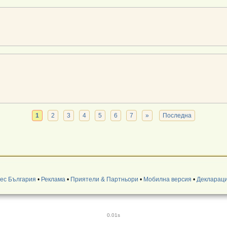
1
2
3
4
5
6
7
»
Последна
нес България
•
Реклама
•
Приятели & Партньори
•
Мобилна версия
•
Деклараци
0.01s