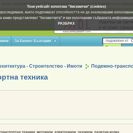
 ли да направите Бизнес България начална страница? Следвайте инструкци
Този уебсайт използва "бисквитки" (cookies)
а проследяване, които подпомагат способността ни да анализираме използване
Вашата реклама тук
а какво представляват "бисквитките" и как използваме събраната информац
РАЗБРАХ
овини
За Бизнес България
хитектура - Строителство - Имоти
Подемно-транспо
ртна техника
транспортна техника: мотокари, електрокари, газокари, палетни колич