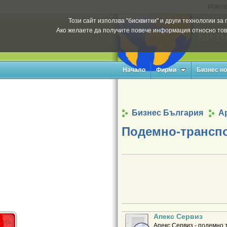
Искате
Този сайт използва "бисквитки" и други технологии з
Ако желаете да получите повече информация относно тов
Начало
Фирми
Бизнес н
Бизнес България
Ар
Подемно-транспо
Апекс Сервиз
Апекс Сервиз - подемно 