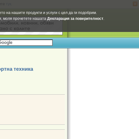
ите
тук
.
Select Language
▼
то на нашите продукти и услуги с цел да ги подобрим.
ия, моля прочетете нашата
Декларация за поверителност
.
ртна техника