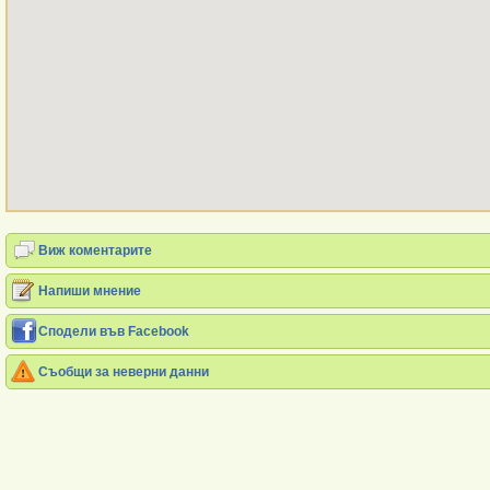
Виж коментарите
Напиши мнение
Сподели във Facebook
Съобщи за неверни данни