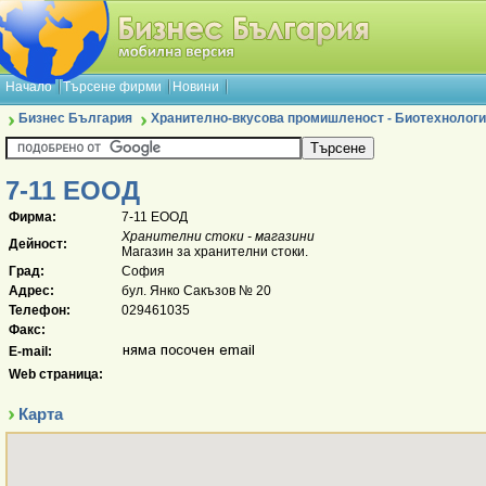
Начало
Търсене фирми
Новини
Бизнес България
Хранително-вкусова промишленост - Биотехнологи
7-11 ЕООД
Фирма:
7-11 ЕООД
Хранителни стоки - магазини
Дейност:
Магазин за хранителни стоки.
Град:
София
Адрес:
бул. Янко Сакъзов № 20
Телефон:
029461035
Факс:
E-mail:
Web страница:
Карта