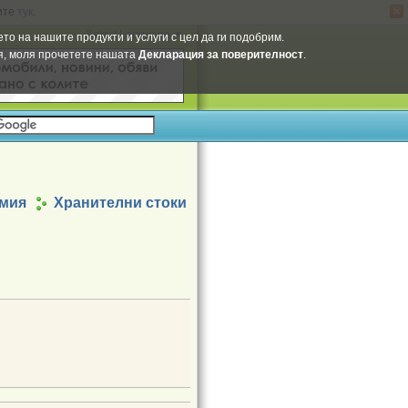
ите
тук
.
Select Language
▼
то на нашите продукти и услуги с цел да ги подобрим.
ия, моля прочетете нашата
Декларация за поверителност
.
имия
Хранителни стоки