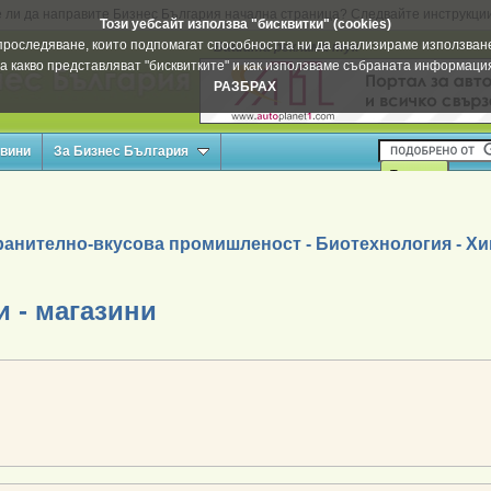
 ли да направите Бизнес България начална страница? Следвайте инструкци
Този уебсайт използва "бисквитки" (cookies)
а проследяване, които подпомагат способността ни да анализираме използване
Вашата реклама тук
а какво представляват "бисквитките" и как използваме събраната информац
РАЗБРАХ
овини
За Бизнес България
ранително-вкусова промишленост - Биотехнология - Х
 - магазини