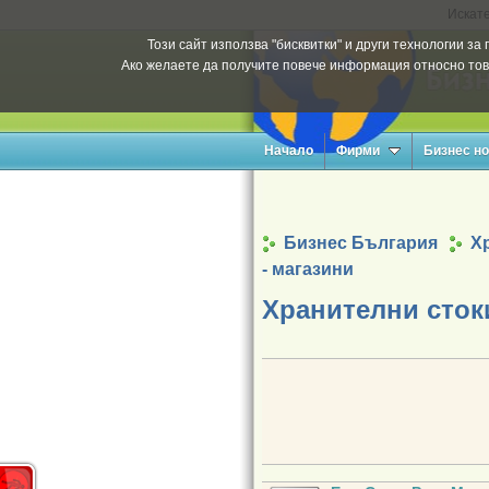
Искате
Този сайт използва "бисквитки" и други технологии з
Ако желаете да получите повече информация относно тов
Начало
Фирми
Бизнес н
Бизнес България
Х
- магазини
Хранителни стоки