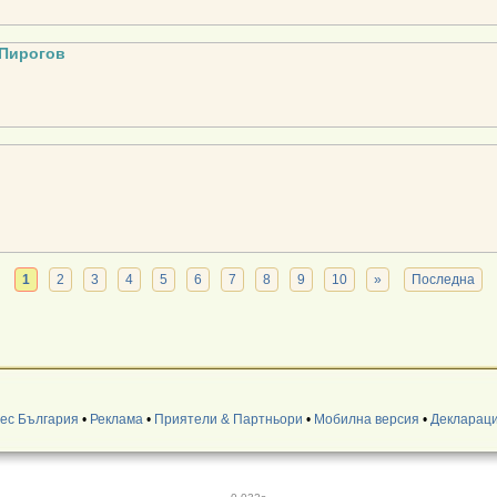
Пирогов
1
2
3
4
5
6
7
8
9
10
»
Последна
нес България
•
Реклама
•
Приятели & Партньори
•
Мобилна версия
•
Деклараци