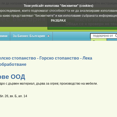
 ли да направите Бизнес България начална страница? Следвайте инструкци
Този уебсайт използва "бисквитки" (cookies)
а проследяване, които подпомагат способността ни да анализираме използване
Вашата реклама тук
а какво представляват "бисквитките" и как използваме събраната информац
РАЗБРАХ
овини
За Бизнес България
лско стопанство - Горско стопанство - Лека
обработване
ове ООД
ро с дървен материал, дърва за огрев; производство на мебели.
л. 26, вх. Б, ап. 14