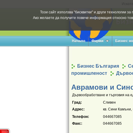
Искате
Този сайт използва "бисквитки" и други технологии з
Ако желаете да получите повече информация относно тов
Начало
Фирми
Бизнес н
Бизнес България
Се
промишленост
Дърво
Аврамови и Син
Дървообработване и търговия на ед
Град:
Сливен
Адрес:
кв. Сини Камъни, б
Телефон:
044667085
Факс:
044667085