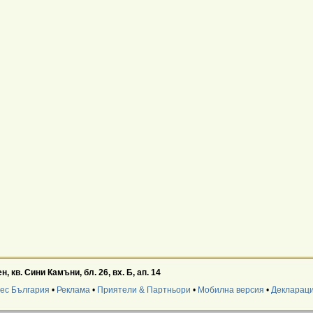
 кв. Сини Камъни, бл. 26, вх. Б, ап. 14
нес България
•
Реклама
•
Приятели & Партньори
•
Мобилна версия
•
Деклараци