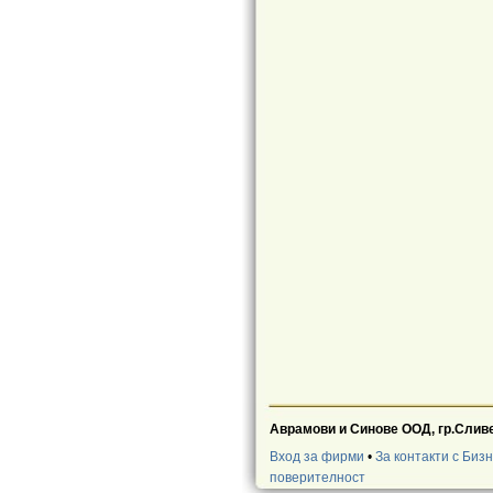
Аврамови и Синове ООД, гр.Сливен,
Вход за фирми
•
За контакти с Биз
поверителност