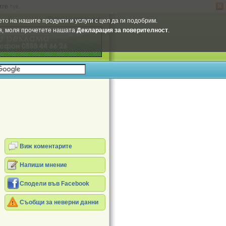
ите
тук
.
Select Language
▼
то на нашите продукти и услуги с цел да ги подобрим.
ия, моля прочетете нашата
Декларация за поверителност
.
Виж коментарите
Напиши мнение
Сподели във Facebook
Съобщи за неверни данни