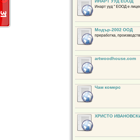
ИНАРТ УУД ЕООД
Инарт ууд " ЕООД е лице
Модър-2002 ООД
преработка, производств
artwoodhouse.com
Чам комерс
ХРИСТО ИВАНОВСК