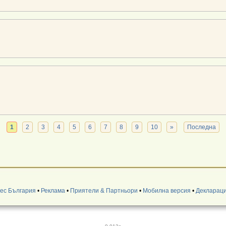
1
2
3
4
5
6
7
8
9
10
»
Последна
нес България
•
Реклама
•
Приятели & Партньори
•
Мобилна версия
•
Деклараци