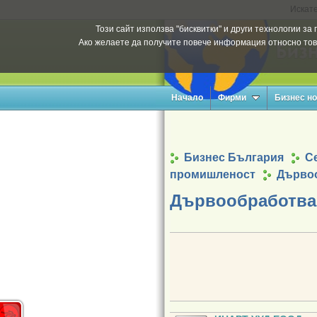
Искате
Този сайт използва "бисквитки" и други технологии з
Ако желаете да получите повече информация относно тов
Начало
Фирми
Бизнес н
Бизнес България
Се
промишленост
Дърво
Дървообработва