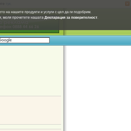
ите
тук
.
Select Language
▼
то на нашите продукти и услуги с цел да ги подобрим.
ия, моля прочетете нашата
Декларация за поверителност
.