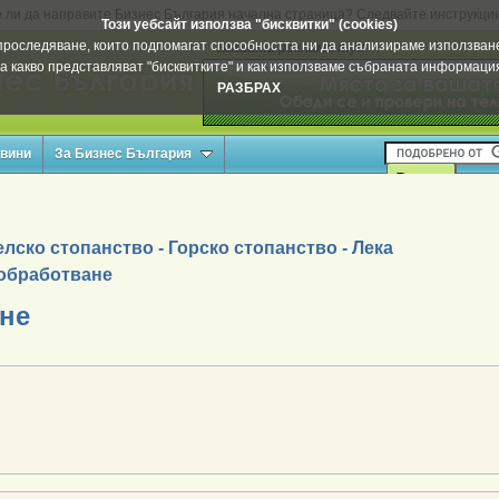
 ли да направите Бизнес България начална страница? Следвайте инструкци
Този уебсайт използва "бисквитки" (cookies)
а проследяване, които подпомагат способността ни да анализираме използване
Вашата реклама тук
а какво представляват "бисквитките" и как използваме събраната информац
РАЗБРАХ
овини
За Бизнес България
лско стопанство - Горско стопанство - Лека
обработване
не