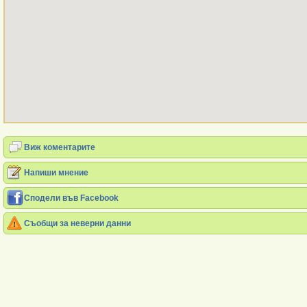
Виж коментарите
Напиши мнение
Сподели във Facebook
Съобщи за неверни данни