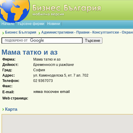
Начало
Търсене фирми
Новини
Бизнес България
Административни - Правни - Консултантски - Охран
Мама татко и аз
Фирма:
Мама татко и аз
Дейност:
Бременност и раждане
Град:
София
Адрес:
ул. Каменоделска 5, ет. 7 ап. 702
Телефон:
02 9367073
Факс:
E-mail:
Web страница:
Карта