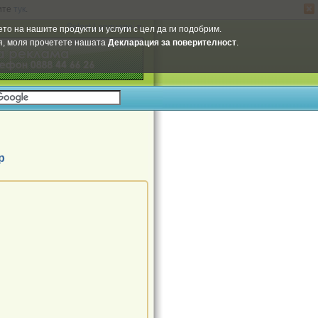
ите
тук
.
Select Language
▼
то на нашите продукти и услуги с цел да ги подобрим.
ия, моля прочетете нашата
Декларация за поверителност
.
р