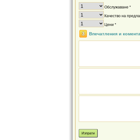
Обслужаване *
Качество на предлаг
Цени *
Впечатления и комент