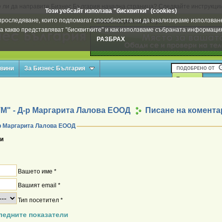
 ли да направите Бизнес България начална страница? Следвайте инструкци
Този уебсайт използва "бисквитки" (cookies)
а проследяване, които подпомагат способността ни да анализираме използване
Вашата реклама тук
а какво представляват "бисквитките" и как използваме събраната информац
РАЗБРАХ
овини
За Бизнес България
М" - Д-р Маргарита Лалова ЕООД
Писане на комента
-р Маргарита Лалова ЕООД
и
Вашето име *
Вашият email *
Тип посетител *
ледните показатели