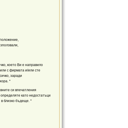
зположение,
 използвали,
чко, което Ви е направило
тили с фирмата и/или сте
всичко, заради
хора. *
ивните си впечатления
 определяте като недостатъци
 в близко бъдеще. *