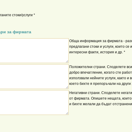
аните стоки/услуги *
ари за фирмата
Обща информация за фирмата - ра
предлагани стоки и услуги, които се
интересни факти, история и др. *
Положителни страни. Споделете вси
добро впечатление, когато сте рабо
използвали нейните услуги, както и 
което бихте я препоръчали на други 
Негативни страни. Споделете негат
от фирмата. Опишете нещата, които
и бихте желали да бъдат отстранени