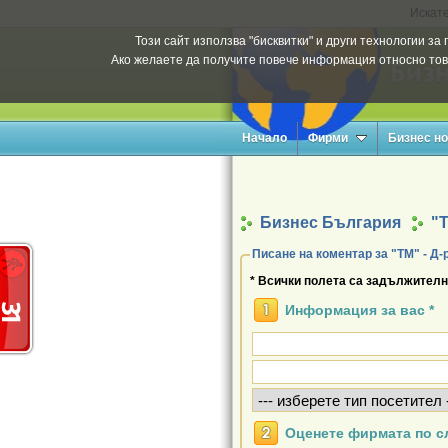
Искате
Този сайт използва "бисквитки" и други технологии з
Ако желаете да получите повече информация относно тов
Начало
Фирми
Бизнес н
Бизнес България
"Т
Писане на коментар за "ТМ" - Д
* Всички полета са задължителн
Информация за вас *
Оценете фирмата по с