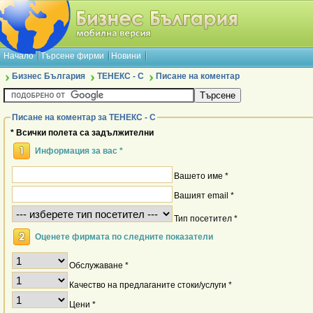
Начало
Търсене фирми
Новини
Бизнес България
ТЕНЕКС - C
Писане на коментар
Писане на коментар за ТЕНЕКС - C
* Всички полета са задължителни
Информация за вас *
Вашето име *
Вашият email *
Тип посетител *
Оценете фирмата по следните показатели
Обслужаване *
Качество на предлаганите стоки/услуги *
Цени *