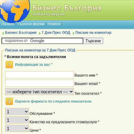
Начало
Търсене фирми
Новини
Бизнес България
7 Дни Прес ООД
Писане на коментар
Писане на коментар за 7 Дни Прес ООД
* Всички полета са задължителни
Информация за вас *
Вашето име *
Вашият email *
Тип посетител *
Оценете фирмата по следните показатели
Обслужаване *
Качество на предлаганите стоки/услуги *
Цени *