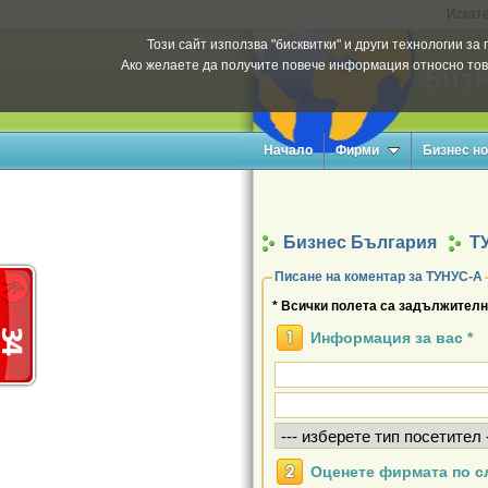
Искате
Този сайт използва "бисквитки" и други технологии з
Ако желаете да получите повече информация относно тов
Начало
Фирми
Бизнес н
Бизнес България
Т
Писане на коментар за ТУНУС-А
* Всички полета са задължителн
Информация за вас *
Оценете фирмата по с