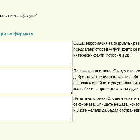
аните стоки/услуги *
ари за фирмата
Обща информация за фирмата - ра
предлагани стоки и услуги, които се
интересни факти, история и др. *
Положителни страни. Споделете вси
добро впечатление, когато сте рабо
използвали нейните услуги, както и 
което бихте я препоръчали на други 
Негативни страни. Споделете негат
от фирмата. Опишете нещата, които
и бихте желали да бъдат отстранени