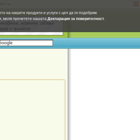
ите
тук
.
Select Language
▼
то на нашите продукти и услуги с цел да ги подобрим.
ия, моля прочетете нашата
Декларация за поверителност
.