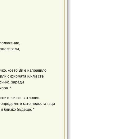
зположение,
 използвали,
чко, което Ви е направило
тили с фирмата и/или сте
всичко, заради
хора. *
ивните си впечатления
 определяте като недостатъци
 в близко бъдеще. *