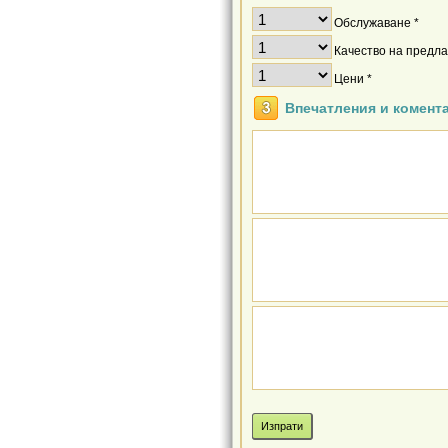
Обслужаване *
Качество на предлаг
Цени *
Впечатления и комент