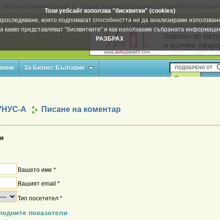
 ли да направите Бизнес България начална страница? Следвайте инструкци
Този уебсайт използва "бисквитки" (cookies)
а проследяване, които подпомагат способността ни да анализираме използване
Вашата реклама тук
а какво представляват "бисквитките" и как използваме събраната информац
РАЗБРАХ
овини
За Бизнес България
УНУС-А
Писане на коментар
и
Вашето име *
Вашият email *
Тип посетител *
ледните показатели