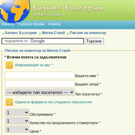
Начало
Търсене фирми
Новини
Бизнес България
Митев Строй
Писане на коментар
Писане на коментар за Митев Строй
* Всички полета са задължителни
Информация за вас *
Вашето име *
Вашият email *
Тип посетител *
Оценете фирмата по следните показатели
Обслужаване *
Качество на предлаганите стоки/услуги *
Цени *