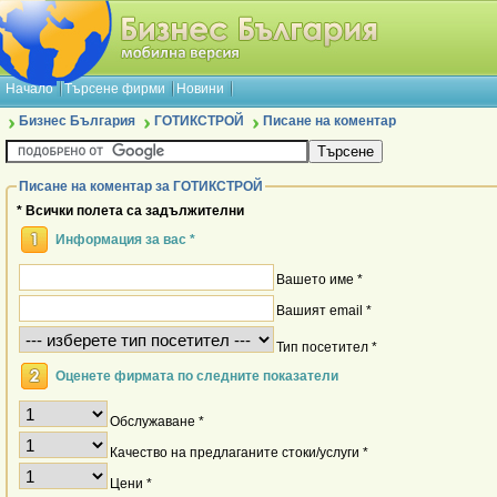
Начало
Търсене фирми
Новини
Бизнес България
ГОТИКСТРОЙ
Писане на коментар
Писане на коментар за ГОТИКСТРОЙ
* Всички полета са задължителни
Информация за вас *
Вашето име *
Вашият email *
Тип посетител *
Оценете фирмата по следните показатели
Обслужаване *
Качество на предлаганите стоки/услуги *
Цени *