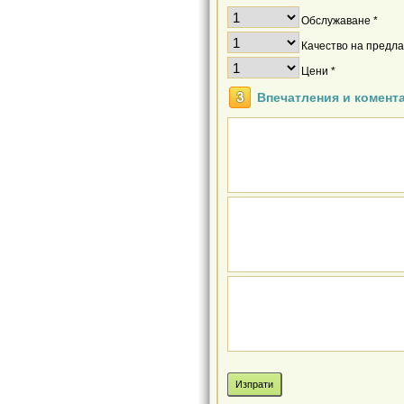
Обслужаване *
Качество на предлаг
Цени *
Впечатления и комент