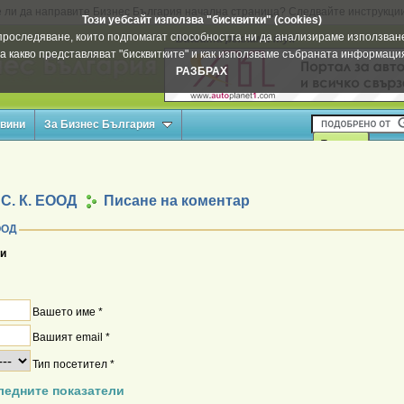
 ли да направите Бизнес България начална страница? Следвайте инструкци
Този уебсайт използва "бисквитки" (cookies)
а проследяване, които подпомагат способността ни да анализираме използване
Вашата реклама тук
а какво представляват "бисквитките" и как използваме събраната информац
РАЗБРАХ
овини
За Бизнес България
 С. К. ЕООД
Писане на коментар
ар за К. С. К. ЕООД
и
Вашето име *
Вашият email *
Тип посетител *
ледните показатели