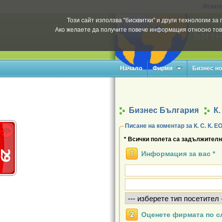
Искате
Този сайт използва "бисквитки" и други технологии з
Ако желаете да получите повече информация относно тов
Начало
Фирми
Бизнес н
Бизнес България
К.
Писане на комент
* Всички полета са задължителн
Информация за вас *
Оценете фирмата по с