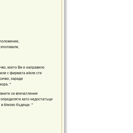
зположение,
 използвали,
чко, което Ви е направило
тили с фирмата и/или сте
всичко, заради
хора. *
ивните си впечатления
 определяте като недостатъци
 в близко бъдеще. *