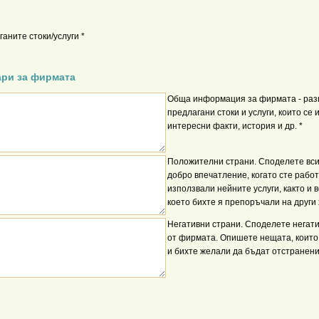
аните стоки/услуги *
ари за фирмата
Обща информация за фирмата - ра
предлагани стоки и услуги, които се
интересни факти, история и др. *
Положителни страни. Споделете вси
добро впечатление, когато сте рабо
използвали нейните услуги, както и 
което бихте я препоръчали на други 
Негативни страни. Споделете негат
от фирмата. Опишете нещата, които
и бихте желали да бъдат отстранени