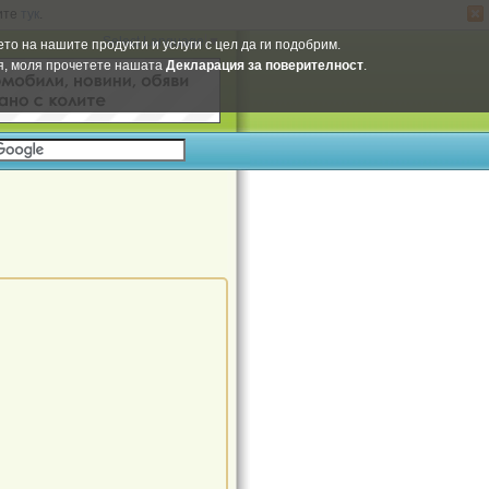
ите
тук
.
Select Language
▼
то на нашите продукти и услуги с цел да ги подобрим.
ия, моля прочетете нашата
Декларация за поверителност
.