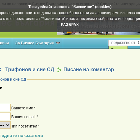
 ли да направите Бизнес България начална страница? Следвайте инструкци
Този уебсайт използва "бисквитки" (cookies)
а проследяване, които подпомагат способността ни да анализираме използване
Вашата реклама тук
а какво представляват "бисквитките" и как използваме събраната информац
РАЗБРАХ
овини
За Бизнес България
 - Трифонов и сие СД
Писане на коментар
фонов и сие СД
и
Вашето име *
Вашият email *
Тип посетител *
ледните показатели