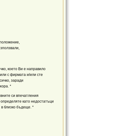
зположение,
 използвали,
чко, което Ви е направило
тили с фирмата и/или сте
всичко, заради
хора. *
ивните си впечатления
 определяте като недостатъци
 в близко бъдеще. *