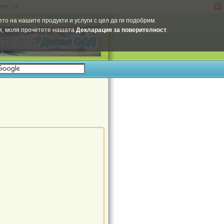
ите
тук
.
Select Language
▼
то на нашите продукти и услуги с цел да ги подобрим.
ия, моля прочетете нашата
Декларация за поверителност
.