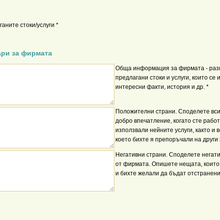
аните стоки/услуги *
ари за фирмата
Обща информация за фирмата - ра
предлагани стоки и услуги, които се
интересни факти, история и др. *
Положителни страни. Споделете вси
добро впечатление, когато сте рабо
използвали нейните услуги, както и 
което бихте я препоръчали на други 
Негативни страни. Споделете негат
от фирмата. Опишете нещата, които
и бихте желали да бъдат отстранени