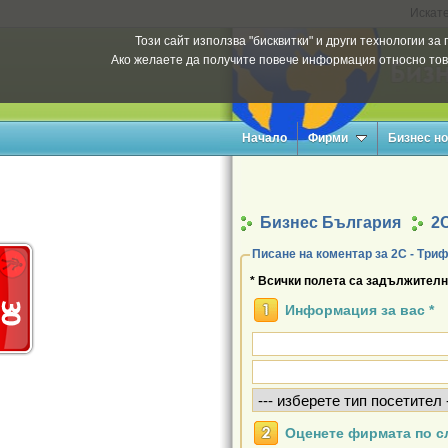
Искате
Този сайт използва "бисквитки" и други технологии з
Ако желаете да получите повече информация относно тов
Начало
Фирми
Бизнес н
Бизнес България
2С
Писане на коментар за 2С - Три
* Всички полета са задължителн
Информация за вас *
Оценете фирмата по с