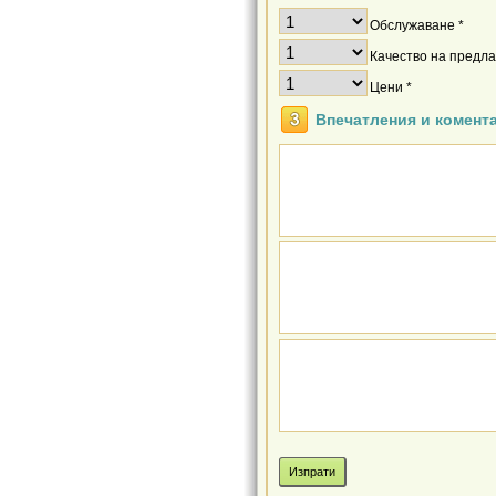
Обслужаване *
Качество на предлаг
Цени *
Впечатления и комент