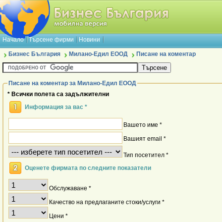
Начало
Търсене фирми
Новини
Бизнес България
Mилано-Едил ЕООД
Писане на коментар
Писане на коментар за Mилано-Едил ЕООД
* Всички полета са задължителни
Информация за вас *
Вашето име *
Вашият email *
Тип посетител *
Оценете фирмата по следните показатели
Обслужаване *
Качество на предлаганите стоки/услуги *
Цени *