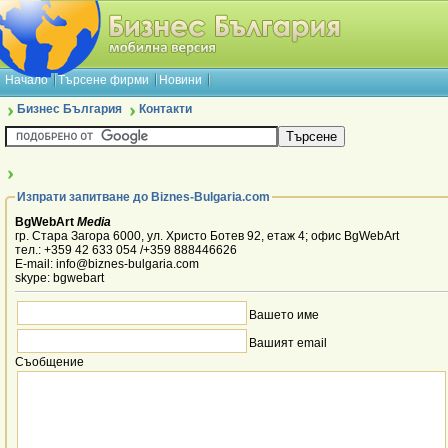
Начало
Търсене фирми
Новини
Бизнес България
Контакти
Изпрати запитване до Biznes-Bulgaria.com
BgWebArt
Media
гр. Стара Загора 6000, ул. Христо Ботев 92, етаж 4; офис BgWebArt
тел.: +359 42 633 054 /+359 888446626
E-mail: info@biznes-bulgaria.com
skype: bgwebart
Вашето име
Вашият email
Съобщение