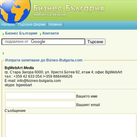
Начало
Търсене фирми
Новини
Бизнес България
Контакти
Изпрати запитване до Biznes-Bulgaria.com
BgWebArt
Media
гр. Стара Загора 6000, ул. Христо Ботев 92, етаж 4; офис BgWebArt
тел.: +359 42 633 054 /+359 888446626
E-mail: info@biznes-bulgaria.com
skype: bgwebart
Вашето име
Вашият email
Съобщение