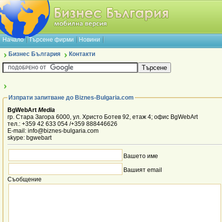
Начало
Търсене фирми
Новини
Бизнес България
Контакти
Изпрати запитване до Biznes-Bulgaria.com
BgWebArt
Media
гр. Стара Загора 6000, ул. Христо Ботев 92, етаж 4; офис BgWebArt
тел.: +359 42 633 054 /+359 888446626
E-mail: info@biznes-bulgaria.com
skype: bgwebart
Вашето име
Вашият email
Съобщение