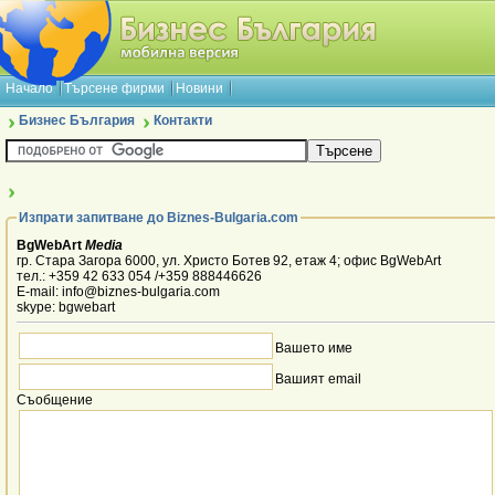
Начало
Търсене фирми
Новини
Бизнес България
Контакти
Изпрати запитване до Biznes-Bulgaria.com
BgWebArt
Media
гр. Стара Загора 6000, ул. Христо Ботев 92, етаж 4; офис BgWebArt
тел.: +359 42 633 054 /+359 888446626
E-mail: info@biznes-bulgaria.com
skype: bgwebart
Вашето име
Вашият email
Съобщение