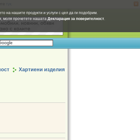
ите
тук
.
Select Language
▼
то на нашите продукти и услуги с цел да ги подобрим.
ия, моля прочетете нашата
Декларация за поверителност
.
ност
Хартиени изделия