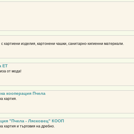
 с хартиени изделия, картонени чашки, санитарно-хигиенни материали.
а ЕТ
иза от мода!
на кооперация Пчела
а хартия.
ция "Пчела - Лясковец" КООП
а хартия и търговия на дребно.