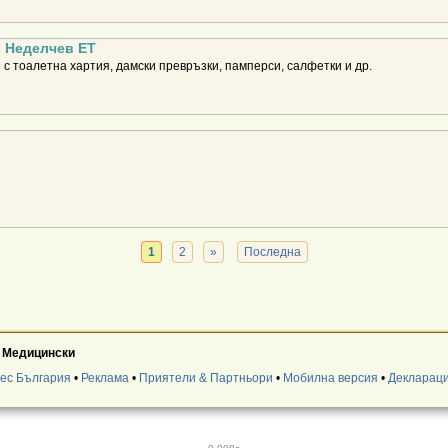
о Неделчев ЕТ
 с тоалетна хартия, дамски превръзки, памперси, салфетки и др.
1
2
»
Последна
 Медицински
нес България
•
Реклама
•
Приятели & Партньори
•
Мобилна версия
•
Деклараци