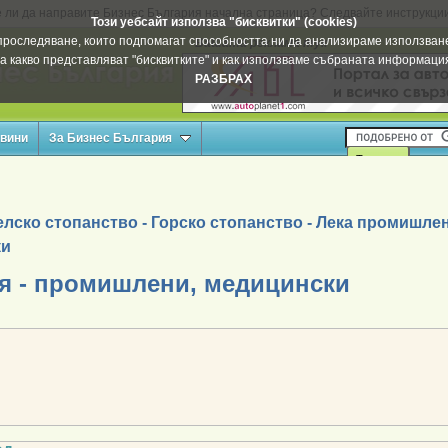
 ли да направите Бизнес България начална страница? Следвайте инструкци
Този уебсайт използва "бисквитки" (cookies)
а проследяване, които подпомагат способността ни да анализираме използване
Вашата реклама тук
а какво представляват "бисквитките" и как използваме събраната информац
РАЗБРАХ
овини
За Бизнес България
лско стопанство - Горско стопанство - Лека промишле
ки
я - промишлени, медицински