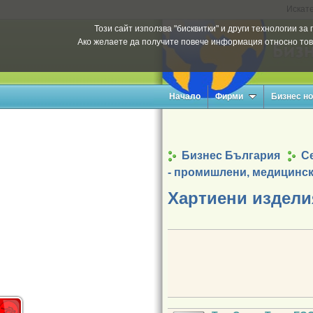
Искате
Този сайт използва "бисквитки" и други технологии з
Ако желаете да получите повече информация относно тов
Начало
Фирми
Бизнес н
Бизнес България
Се
- промишлени, медицинс
Хартиени издели